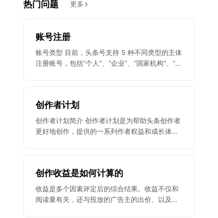
热门问题
更多
账号注册
账号类型 目前，头条号支持 5 种不同类型的主体
注册账号，包括“个人”、“企业”、“国家机构”、“新
闻媒体”和“其他组织”（机构号认证后将外显机构
主体）。一个身份证最多可以注册1个个人头条
号，一个“营业执照/事业单位法人证书”最多可以
创作者计划
注册2个机构主体的头条号，已注册过个人账号
的身份证支持注册机构账号。 注：如机构账号注
创作者计划简介 创作者计划是为帮助头条创作者
册审核环节提供《互联网新闻信息服务许可证》
更好地创作，提供的一系列作者权益和成长体
作为【媒体资质】注册【新闻媒体】账号
系。创作者计划向作者明示了平台规则，包括作
者权益和信用分规则。 1.作者权益 作者权益是今
日头条平台提供给头条创作者的一系列独特功
创作收益是如何计算的
能，涉及创作、变现等多个方面。创作者计划集
中展示了权益的申请入口、申请条件、使用方法
收益是多个因素评定后的综合结果。收益不仅和
和使用规范，帮助创作者更高效地获得和使用权
阅读量有关，还与投放的广告主的出价、以及发
益。 创作者计划中，达到一定粉丝量级的作者即
文内容的质量有一定的相关性，所以相同阅读量